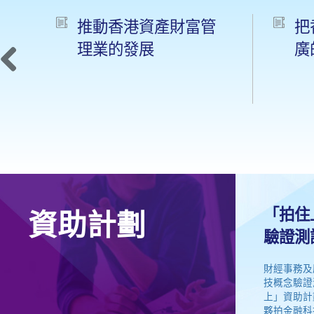
推動香港資產財富管
把
理業的發展
廣
Previous
「拍住
資助計劃
驗證測
財經事務及
技概念驗證
上」資助計
夥拍金融科