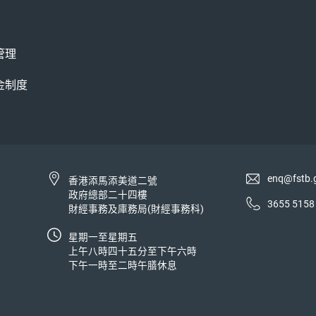
管理
金制度
enq@fstb.
香港添馬添美道二號
政府總部二十四樓
3655 5158
財經事務及庫務局(財經事務科)
星期一至星期五
上午八時四十五分至下午六時
下午一時至二時午膳休息