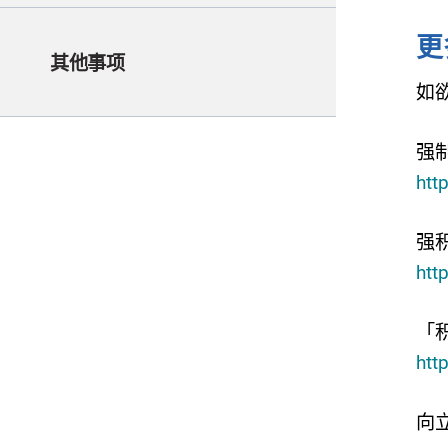
更
其他事项
如
强
htt
强
htt
「
htt
向