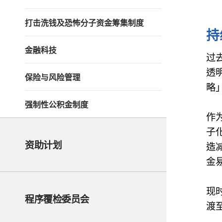
打击洗钱及恐怖分子资金筹集制度
持
金融科技
过
透
保险与风险管理
略
强制性公积金制度
作
子
资助计划
造
金
现
程序覆检委员会
渡