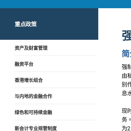
重点政策
资产及财富管理
简
融资平台
强
由
香港增长组合
别
息水
与内地的金融合作
现
绿色和可持续金融
务
为2
新会计专业规管制度