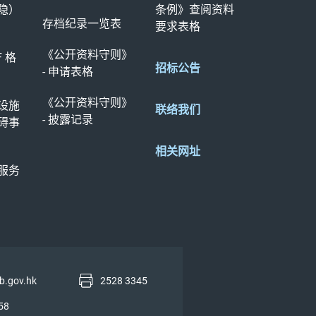
隐）
条例》查阅资料
存档纪录一览表
要求表格
《公开资料守则》
F 格
招标公告
- 申请表格
《公开资料守则》
设施
联络我们
- 披露记录
碍事
相关网址
服务
b.gov.hk
2528 3345
58