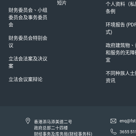
短片
个人资料（私
财务委员会、小组
条例
委员会及事务委员
会
环境报告 (PD
式)
财务委员会特别会
议
政府建筑物、
和服务的无障
立法会法案及决议
宜
案
不同种族人士
立法会议案辩论
资讯
enq@fst
香港添马添美道二号
政府总部二十四楼
3655 51
财经事务及库务局(财经事务科)