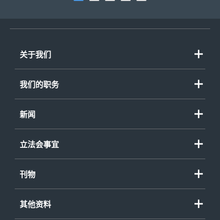
关于我们
欢迎辞
我们的职务
组织图
重点政策
职务
新闻
资助计划
政策大纲
新闻公报
程序覆检委员会
立法会事宜
演辞
其他事项
立法会质询
刊物
立法会参考资料摘要
谘询/政策文件
财务委员会、小组委员会及事务委员会
其他资料
刊物/报告