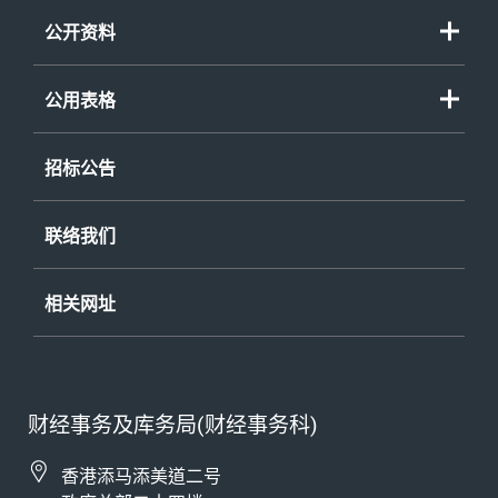
财务委员会特别会议
年度整合开放数据计划（包含空间数据计划）
短片
公开资料
立法会法案及决议案
个人资料（私隐）条例
《公开资料守则》
立法会议案辩论
环境报告 (PDF 格式)
公用表格
已印行或可供阅览的资料
政府建筑物、设施和服务的无障碍事宜
公开资料守则申请表格
存档纪录一览表
招标公告
不同种族人士服务资讯
《个人资料(私隐)条例》查阅资料要求表格
《公开资料守则》
- 申请表格
联络我们
《公开资料守则》
- 披露记录
相关网址
财经事务及库务局(财经事务科)
香港添马添美道二号