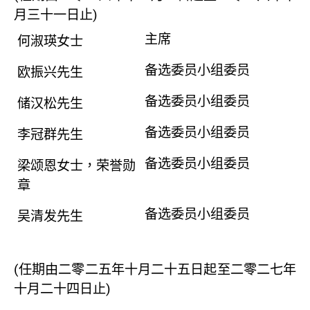
月三十一日止)
财经事务科
主席
何淑瑛女士
库务科
备选委员小组委员
欧振兴先生
备选委员小组委员
储汉松先生
备选委员小组委员
李冠群先生
备选委员小组委员
梁颂恩女士，荣誉勋
章
备选委员小组委员
吴清发先生
(任期由二零二五年十月二十五日起至二零二七年
十月二十四日止)