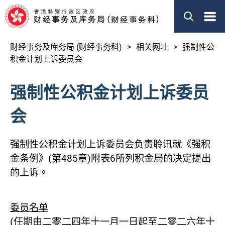
搜索
EN
繁體
财经事务及库务局 (财经事务科)
相关网址
强制性公
关于我们
积金计划上诉委员会
我们的职务
强制性公积金计划上诉委员
新闻
会
立法会事宜
强制性公积金计划上诉委员会负责聆讯就《强积
刊物
金条例》(第485章)附表6所列积金局的决定提出
其他资料
的上诉。
委员名单
财经事务及库务局
(任期由二零二四年十一月一日起至二零二六年十