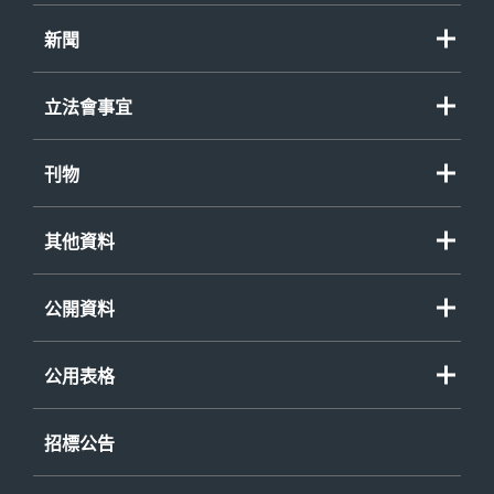
重點政策
職務
新聞
資助計劃
政策大綱
新聞公報
程序覆檢委員會
立法會事宜
演辭
其他事項
立法會質詢
刊物
立法會參考資料摘要
諮詢/政策文件
財務委員會、小組委員會及事務委員會
其他資料
刊物/報告
財務委員會特別會議
年度整合開放數據計劃（包含空間數據計劃）
短片
公開資料
立法會法案及決議案
個人資料（私隱）條例
《公開資料守則》
立法會議案辯論
環境報告 (PDF 格式)
公用表格
已印行或可供閱覽的資料
政府建築物、設施和服務的無障礙事宜
公開資料守則申請表格
存檔紀錄一覽表
招標公告
不同種族人士服務資訊
《個人資料(私隱)條例》查閱資料要求表格
《公開資料守則》
- 申請表格