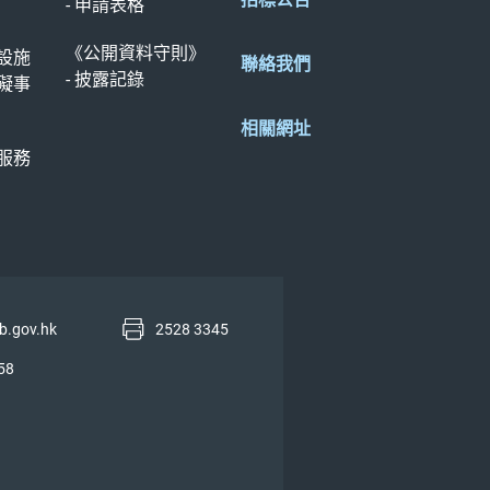
- 申請表格
《公開資料守則》
設施
聯絡我們
- 披露記錄
礙事
相關網址
服務
b.gov.hk
2528 3345
58