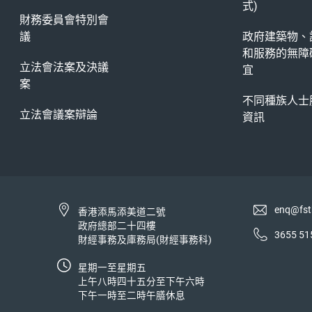
式)
財務委員會特別會
議
政府建築物、
和服務的無障
立法會法案及決議
宜
案
不同種族人士
立法會議案辯論
資訊
enq@fst
香港添馬添美道二號
政府總部二十四樓
3655 51
財經事務及庫務局(財經事務科)
星期一至星期五
上午八時四十五分至下午六時
下午一時至二時午膳休息