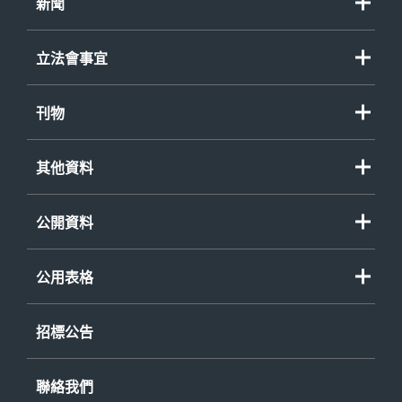
職務
新聞
資助計劃
政策大綱
新聞公報
程序覆檢委員會
立法會事宜
演辭
其他事項
立法會質詢
刊物
立法會參考資料摘要
諮詢/政策文件
財務委員會、小組委員會及事務委員會
其他資料
刊物/報告
財務委員會特別會議
年度整合開放數據計劃（包含空間數據計劃）
短片
公開資料
立法會法案及決議案
個人資料（私隱）條例
《公開資料守則》
立法會議案辯論
環境報告 (PDF 格式)
公用表格
已印行或可供閱覽的資料
政府建築物、設施和服務的無障礙事宜
公開資料守則申請表格
存檔紀錄一覽表
招標公告
不同種族人士服務資訊
《個人資料(私隱)條例》查閱資料要求表格
《公開資料守則》
- 申請表格
聯絡我們