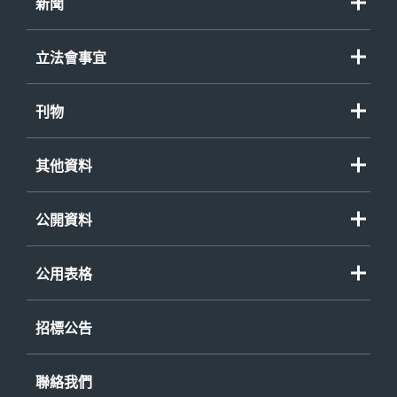
職務
新聞
資助計劃
政策大綱
新聞公報
程序覆檢委員會
立法會事宜
演辭
其他事項
立法會質詢
刊物
立法會參考資料摘要
諮詢/政策文件
財務委員會、小組委員會及事務委員會
其他資料
刊物/報告
財務委員會特別會議
年度整合開放數據計劃（包含空間數據計劃）
短片
公開資料
立法會法案及決議案
個人資料（私隱）條例
《公開資料守則》
立法會議案辯論
環境報告 (PDF 格式)
公用表格
已印行或可供閱覽的資料
政府建築物、設施和服務的無障礙事宜
公開資料守則申請表格
存檔紀錄一覽表
招標公告
不同種族人士服務資訊
《個人資料(私隱)條例》查閱資料要求表格
《公開資料守則》
- 申請表格
聯絡我們