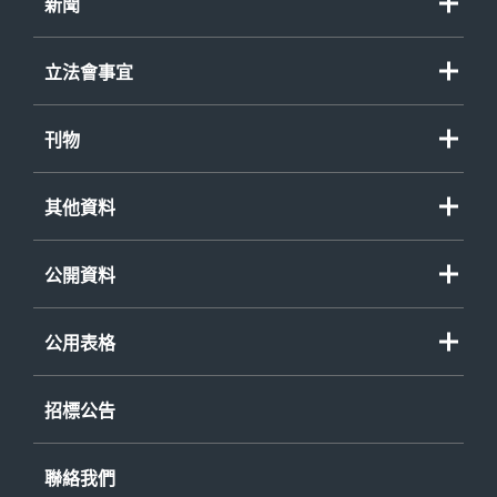
職務
新聞
資助計劃
政策大綱
新聞公報
程序覆檢委員會
立法會事宜
演辭
其他事項
立法會質詢
刊物
立法會參考資料摘要
諮詢/政策文件
財務委員會、小組委員會及事務委員會
其他資料
刊物/報告
財務委員會特別會議
年度整合開放數據計劃（包含空間數據計劃）
短片
公開資料
立法會法案及決議案
個人資料（私隱）條例
《公開資料守則》
立法會議案辯論
環境報告 (PDF 格式)
公用表格
已印行或可供閱覽的資料
政府建築物、設施和服務的無障礙事宜
公開資料守則申請表格
存檔紀錄一覽表
招標公告
不同種族人士服務資訊
《個人資料(私隱)條例》查閱資料要求表格
《公開資料守則》
- 申請表格
聯絡我們