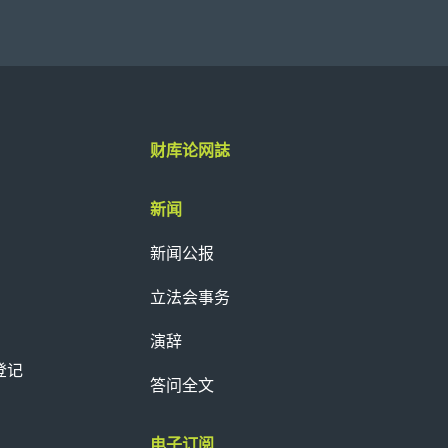
Next
财库论网誌
新闻
新闻公报
立法会事务
演辞
登记
答问全文
电子订阅