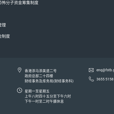
恐怖分子资金筹集制度
管理
金制度
enq@fstb.
香港添马添美道二号
政府总部二十四楼
3655 5158
财经事务及库务局(财经事务科)
星期一至星期五
上午八时四十五分至下午六时
下午一时至二时午膳休息