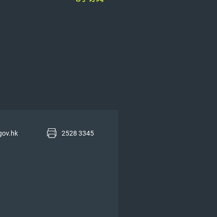
gov.hk
2528 3345