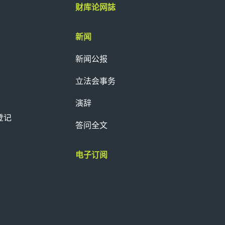
财库论网誌
新闻
新闻公报
立法会事务
演辞
登记
答问全文
电子订阅