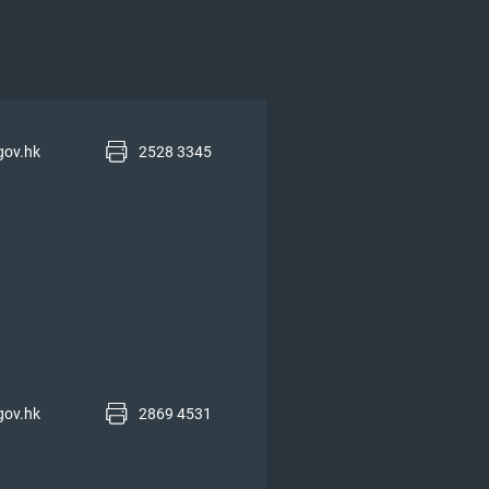
gov.hk
2528 3345
gov.hk
2869 4531