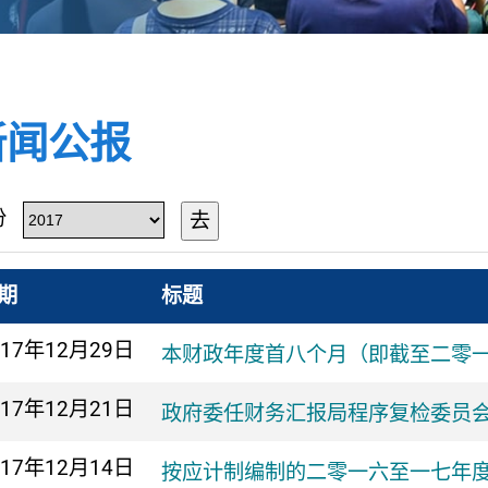
新闻公报
份
去
期
标题
017年
12月29日
本财政年度首八个月（即截至二零
017年
12月21日
政府委任财务汇报局程序复检委员
017年
12月14日
按应计制编制的二零一六至一七年