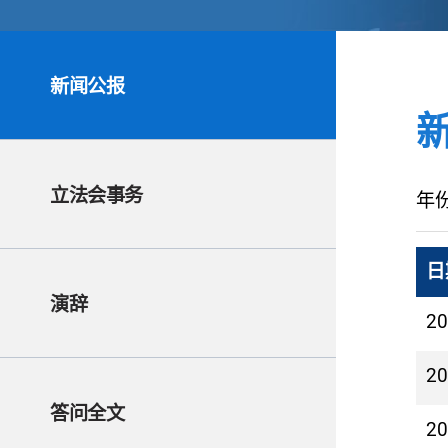
新闻公报
立法会事务
年
日
演辞
2
2
答问全文
2