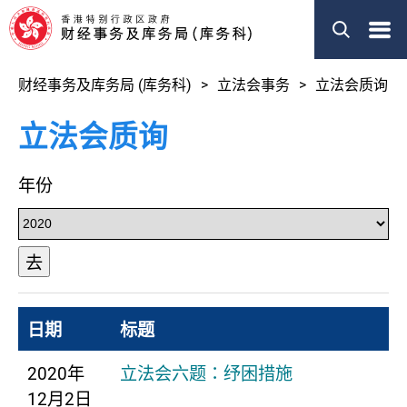
菜
单
财经事务及库务局 (库务科)
立法会事务
立法会质询
立法会质询
年份
去
日期
标题
2020年
立法会六题：纾困措施
12月2日