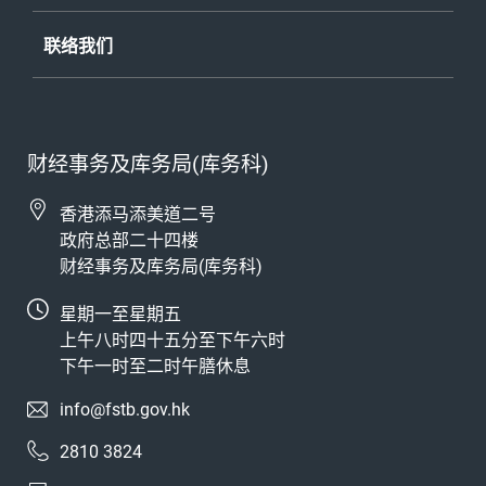
联络我们
财经事务及库务局(库务科)
香港添马添美道二号
政府总部二十四楼
财经事务及库务局(库务科)
星期一至星期五
上午八时四十五分至下午六时
下午一时至二时午膳休息
info@fstb.gov.hk
2810 3824