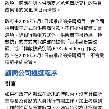
款項一般應在認收供應商／承包商所交付的項目
成果後的30個曆日內清繳。
政府由
2025
年
6
月
1
日起推出的採購項目，會全面
採用電子方式向供應商付款，不再提供實體支票
選項。除銀行轉帳方式外，供應商亦可透過「轉
數快」的方式向採購部門提供「香港身份證號
碼」或「轉數快識別碼
(FPS identifier)
」作收
款。在
2025
年
6
月
1
日前推出的採購項目，不會受
這新措施影響。
顧問公司遴選程序
引言
如果在政府內部或在要求的時限內，沒有具備所
需專長及資歷的人員執行有關工作，加上考慮到
工作的性質及所需時間，不適宜特別為此招聘或