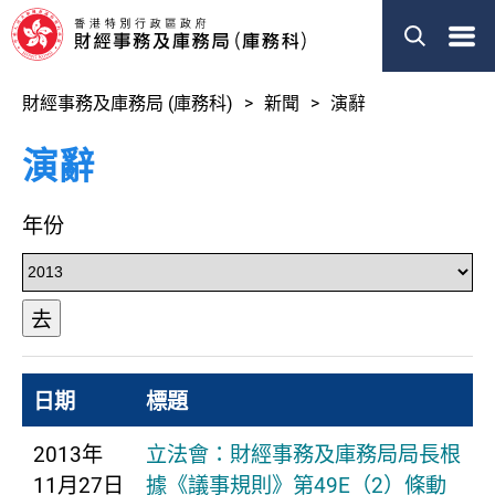
菜
單
財經事務及庫務局 (庫務科)
新聞
演辭
演辭
年份
去
日期
標題
2013年
立法會：財經事務及庫務局局長根
11月27日
據《議事規則》第49E（2）條動