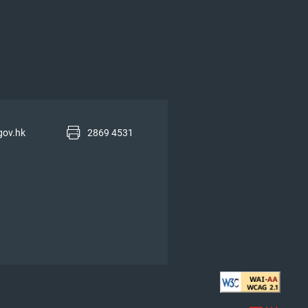
gov.hk
2869 4531