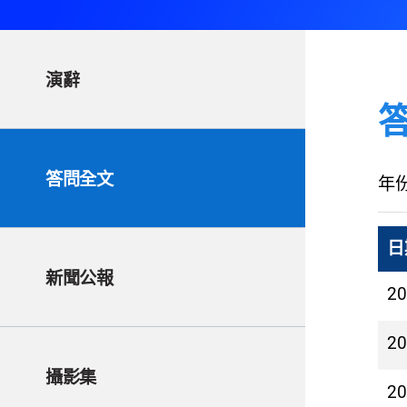
演辭
答問全文
年
日
新聞公報
2
2
攝影集
2