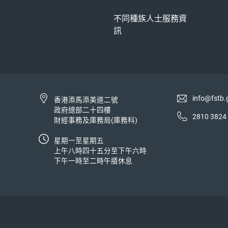
不同種族人士服務資
訊
info@fstb.
香港添馬添美道二號
政府總部二十四樓
2810 3824
財經事務及庫務局(庫務科)
星期一至星期五
上午八時四十五分至下午六時
下午一時至二時午膳休息