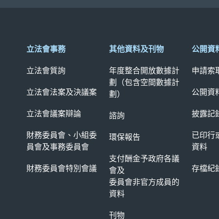
立法會事務
其他資料及刊物
公開資
立法會質詢
年度整合開放數據計
申請索
劃（包含空間數據計
立法會法案及決議案
公開資
劃）
立法會議案辯論
披露記
諮詢
財務委員會、小組委
已印行
環保報告
員會及
事務委員會
資料
支付酬金予政府各議
財務委員會特別會議
存檔紀
會及
委員會非官方成員的
資料
刊物