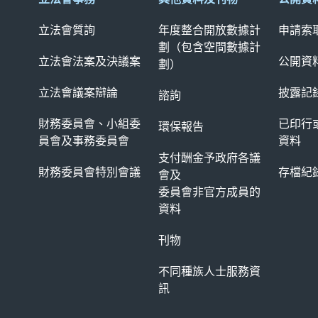
立法會質詢
年度整合開放數據計
申請索
劃（包含空間數據計
立法會法案及決議案
公開資
劃）
立法會議案辯論
披露記
諮詢
財務委員會、小組委
已印行
環保報告
員會及
事務委員會
資料
支付酬金予政府各議
財務委員會特別會議
存檔紀
會及
委員會非官方成員的
資料
刊物
不同種族人士服務資
訊