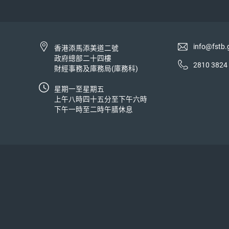
info@fstb.
香港添馬添美道二號
政府總部二十四樓
2810 3824
財經事務及庫務局(庫務科)
星期一至星期五
上午八時四十五分至下午六時
下午一時至二時午膳休息