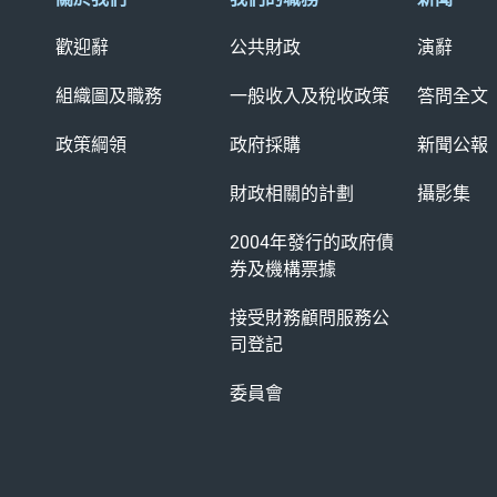
歡迎辭
公共財政
演辭
組織圖及職務
一般收入及稅收政策
答問全文
政策綱領
政府採購
新聞公報
財政相關的計劃
攝影集
2004年發行的政府債
券及
機構票據
接受財務顧問服務公
司登記
委員會