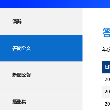
演辭
答問全文
年
日
新聞公報
2
2
攝影集
2