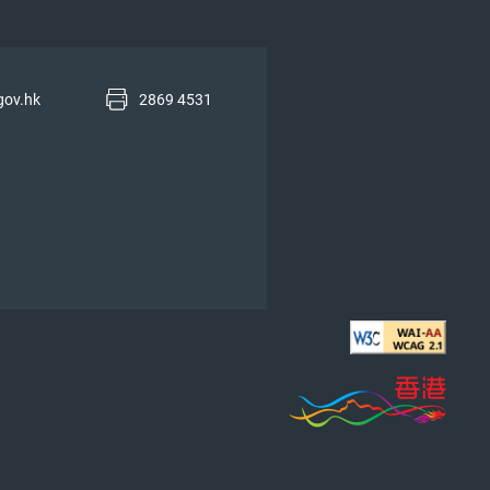
gov.hk
2869 4531