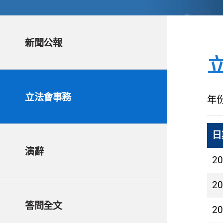
新聞公報
立法會事務
年
日
演辭
2
2
答問全文
2