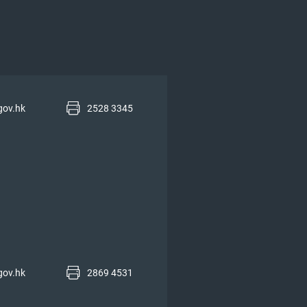
gov.hk
2528 3345
gov.hk
2869 4531