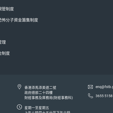
規管制度
恐怖分子資金籌集制度
管理
金制度
enq@fstb.
香港添馬添美道二號
政府總部二十四樓
3655 5158
財經事務及庫務局(財經事務科)
星期一至星期五
上午八時四十五分至下午六時