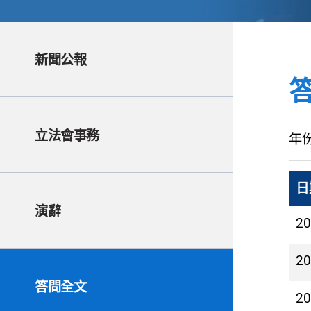
新聞公報
立法會事務
年
日
演辭
2
2
答問全文
2