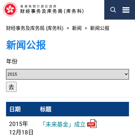
菜
单
财经事务及库务局 (库务科)
新闻
新闻公报
新闻公报
年份
去
日期
标题
2015年
「未来基金」成立
12月18日