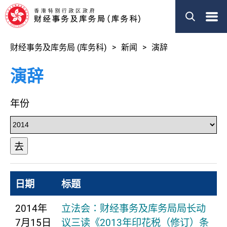
菜
单
财经事务及库务局 (库务科)
新闻
演辞
演辞
年份
去
日期
标题
2014年
立法会：财经事务及库务局局长动
7月15日
议三读《2013年印花税（修订）条