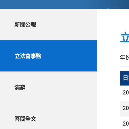
新聞公報
立法會事務
年
日
演辭
2
2
答問全文
2