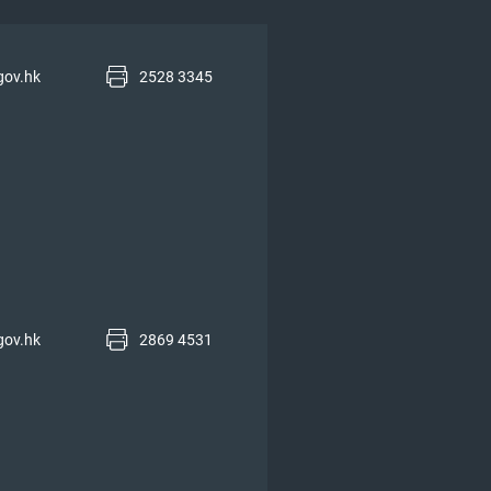
gov.hk
2528 3345
gov.hk
2869 4531