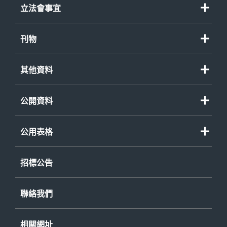
程序覆檢委員會
立法會事宜
演辭
其他事項
立法會質詢
刊物
立法會參考資料摘要
諮詢/政策文件
財務委員會、小組委員會及事務委員會
其他資料
刊物/報告
財務委員會特別會議
年度整合開放數據計劃（包含空間數據計劃）
短片
公開資料
立法會法案及決議案
個人資料（私隱）條例
《公開資料守則》
立法會議案辯論
環境報告 (PDF 格式)
公用表格
已印行或可供閱覽的資料
政府建築物、設施和服務的無障礙事宜
公開資料守則申請表格
存檔紀錄一覽表
招標公告
不同種族人士服務資訊
《個人資料(私隱)條例》查閱資料要求表格
《公開資料守則》
- 申請表格
聯絡我們
《公開資料守則》
- 披露記錄
相關網址